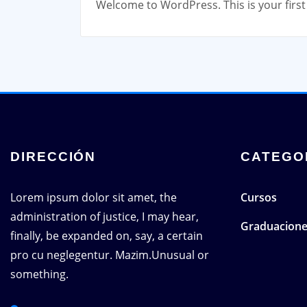
Welcome to WordPress. This is your first p
DIRECCIÓN
CATEGO
Lorem ipsum dolor sit amet, the
Cursos
administration of justice, I may hear,
Graduacion
finally, be expanded on, say, a certain
pro cu neglegentur.
Mazim.Unusual or
something.